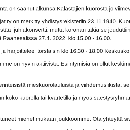
a on saanut alkunsa Kalastajien kuorosta jo viimev
at ry on merkitty yhdistysrekisteriin 23.11.1940. Ku
estää 
 juhlakonsertti
, mutta koronan takia se joudutti
ä Raahesalissa
 2
7
.
4
. 202
2
  klo 1
5
.00 - 16.00.
a harjoittelee  torstaisin
klo 16.
30
 - 18.
00
 Keskuskou
amme on hyvin aktiivista. Esiintymisiä on ollut keskim
eisistä mieskuorolauluista ja viihdemusiikista, sekä 
än koko kuorolla tai kvartetilla ja myös säestysryhmä
tuneet miehet mukaan joukkoomme. Ota yhteyttä sivus