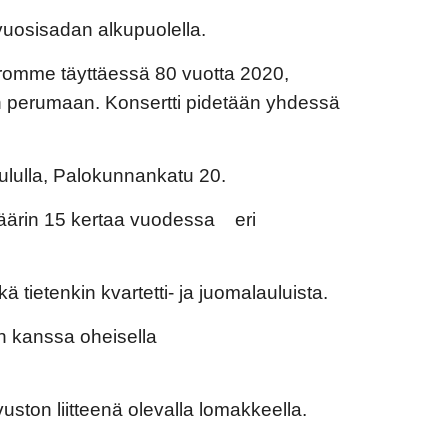
uosisadan alkupuolella.
oromme täyttäessä 80 vuotta 2020, 
in perumaan. Konsertti pidetään yhdessä 
lulla, Palokunnankatu 20.
äärin 15 kertaa vuodessa    eri 
tietenkin kvartetti- ja juomalauluista. 
n kanssa oheisella 
ton liitteenä olevalla lomakkeella.