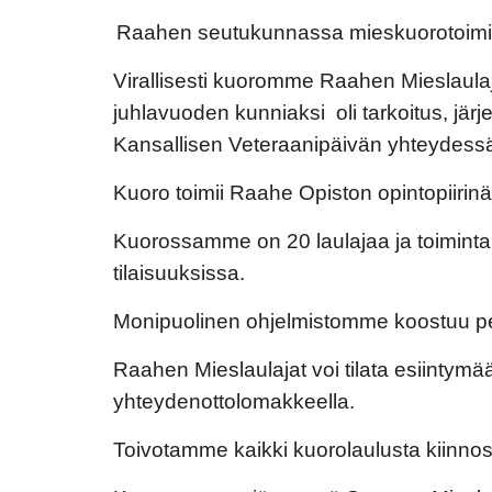
Raahen seutukunnassa mieskuorotoimint
Virallisesti kuoromme Raahen Mieslaulaj
juhlavuoden kunniaksi  
oli tarkoitus
, 
järj
Kansallisen Veteraanipäivän yhteydess
Kuoro toimii Raahe Opiston opintopiirinä j
Kuorossamme on 2
0
 laulajaa ja toimint
tilaisuuksissa.
Monipuolinen ohjelmistomme koostuu perint
Raahen Mieslaulajat voi tilata esiintymä
yhteydenottolomakkeella.
Toivotamme kaikki kuorolaulusta kiinnos