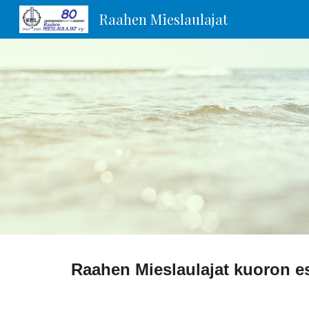
Raahen Mieslaulajat
Sk
Raahen Mieslaulajat kuoron esi